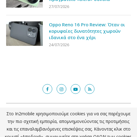
27/07/2026
Oppo Reno 16 Pro Review: Όταν οι
κορυφαίες δυνατότητες χωρούν
ιδανικά στο ένα χέρι
24/07/2026
@2018 - in2mobile.gr. All Right Reserved. Designed and developed by
Στο In2mobile xρησιμοποιούμε cookies για να σας παρέχουμε
mcde.gr
την πιο σχετική εμπειρία, απομνημονεύοντας τις προτιμήσεις
και τις επαναλαμβανόμενες επισκέψεις σας. Κάνοντας κλικ στο
ΕΠΙΣΤΡΟΦΗ ΣΤΗΝ ΚΟΡΥΦΗ
κουμπί «Αποδοχή», συμφωνείτε στη χρήση ΟΛΩΝ των cookies.