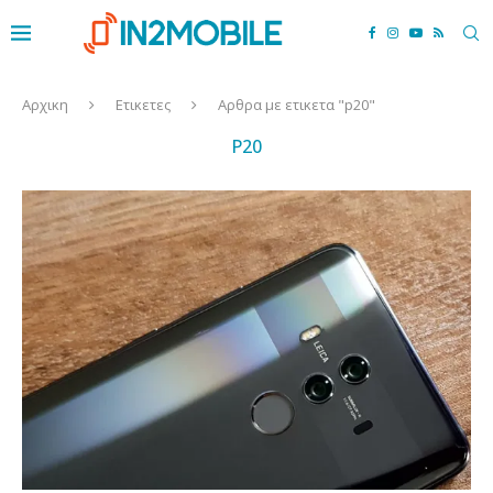
Αρχικη
Ετικετες
Αρθρα με ετικετα "p20"
P20