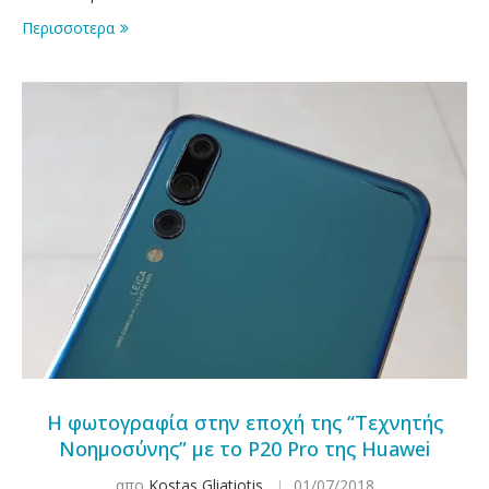
Περισσοτερα
Η φωτογραφία στην εποχή της “Τεχνητής
Νοημοσύνης” με το P20 Pro της Huawei
απο
Kostas Gliatiotis
01/07/2018