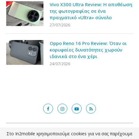
Vivo X300 Ultra Review: Η αποθέωση
της φωτογραφίας σε ένα
πραγματικό «Ultra» σύνολο
27/07/2026
Oppo Reno 16 Pro Review: Όταν οι
κορυφαίες δυνατότητες χωρούν
ιδανικά στο ένα χέρι
24/07/2026
@2018 - in2mobile.gr. All Right Reserved. Designed and developed by
Στο In2mobile xρησιμοποιούμε cookies για να σας παρέχουμε
mcde.gr