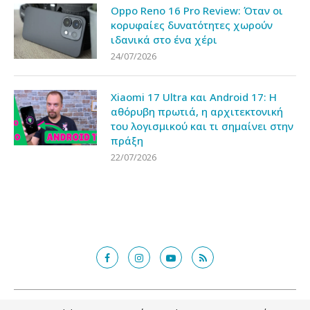
Oppo Reno 16 Pro Review: Όταν οι
κορυφαίες δυνατότητες χωρούν
ιδανικά στο ένα χέρι
24/07/2026
Xiaomi 17 Ultra και Android 17: Η
αθόρυβη πρωτιά, η αρχιτεκτονική
του λογισμικού και τι σημαίνει στην
πράξη
22/07/2026
@2018 - in2mobile.gr. All Right Reserved. Designed and developed by