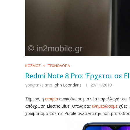
ΚΟΣΜΟΣ
ΤΕΧΝΟΛΟΓΙΑ
Redmi Note 8 Pro: Έρχεται σε E
γράφτηκε απο
John Leondaris
29/11/2019
Σήμερα, η
εταιρία
ανακοίνωσε μια νέα παραλλαγή του Re
απόχρωση Electric Blue. Όπως σας
ενημερώσαμε
χθες, 
χρωματισμό Cosmic Purple αλλά για την non-pro έκδο