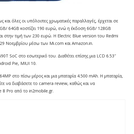
ς και όλες οι υπόλοιπες χρωματικές παραλλαγές, έρχεται σε
 6GB/ 64GB κοστίζει 190 ευρώ, ενώ η έκδοση 6GB/ 128GB
 στην τιμή των 230 ευρώ. Η Electric Blue version του Redmi
, 29 Νοεμβρίου μέσω των Mi.com και Amazon.in.
90T SoC στο εσωτερικό του. Διαθέτει επίσης μια LCD 6.53″
roid Pie, MIUI 10.
64MP στο πίσω μέρος και μια μπαταρία 4.500 mAh. Η μπαταρία,
ίτε να διαβάσετε το camera review, καθώς και να
8 Pro από το in2mobile.gr.