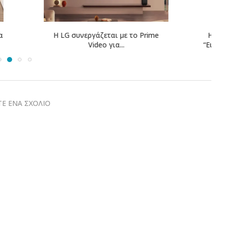
γάζεται με το Prime
Η COSMOTE TELEKOM στους
ideo για...
“Europe’s Climate Leaders” των...
Ε ΕΝΑ ΣΧΟΛΙΟ