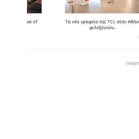
eague of
Τα νέα γραφεία της TCL στην Αθήνα
Η LG συνερ
...
φιλοξενούν...
V
ΓΡΑΨΤ