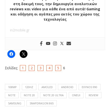
στη δοκιμή τους, την δημιουργία αναλυτικών
reviews και video για κάθε ένα από αυτά! Gaming
και οδήγηση οι αγάπες μου εκτός του χώρου της
τεχνολογίας
in2mobile.gr
Σελίδες:
1
2
3
4
5
6
108MP
120HZ
AMOLED
ANDROID
EXYNOS 990
NOTE
NOTE 20
NOTE 20 ULTRA
ONEUI
REVIEW
SAMSUNG
SNAPDRAGON 865