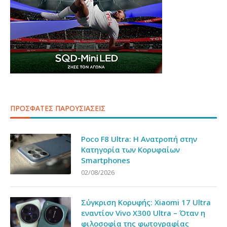
ΠΡΟΣΦΑΤΕΣ ΠΑΡΟΥΣΙΑΣΕΙΣ
Poco F8 Ultra: Η Ανατροπή στην
Κατηγορία των Κορυφαίων
Smartphones
02/08/2026
Σύγκριση Κορυφής: Xiaomi 17 Ultra
εναντίον Vivo X300 Ultra – Όταν η
φιλοσοφία της φωτογραφίας