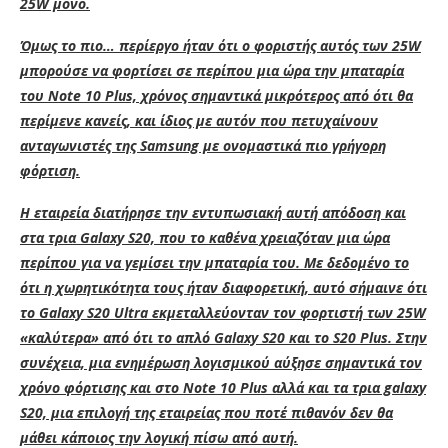
25W μόνο.
Όμως το πιο… περίεργο ήταν ότι ο φοριστής αυτός των 25W
μπορούσε να φορτίσει σε περίπου μια ώρα την μπαταρία
του Note 10 Plus, χρόνος σημαντικά μικρότερος από ότι θα
περίμενε κανείς, και ίδιος με αυτόν που πετυχαίνουν
ανταγωνιστές της Samsung με ονομαστικά πιο γρήγορη
φόρτιση.
Η εταιρεία διατήρησε την εντυπωσιακή αυτή απόδοση και
στα τρια Galaxy S20, που το καθένα χρειαζόταν μια ώρα
περίπου για να γεμίσει την μπαταρία του. Με δεδομένο το
ότι η χωρητικότητα τους ήταν διαφορετική, αυτό σήμαινε ότι
το Galaxy S20 Ultra εκμεταλλεύονταν τον φορτιστή των 25W
«καλύτερα» από ότι το απλό Galaxy S20 και το S20 Plus. Στην
συνέχεια, μια ενημέρωση λογισμικού αύξησε σημαντικά τον
χρόνο φόρτισης και στο Note 10 Plus αλλά και τα τρια galaxy
S20, μια επιλογή της εταιρείας που ποτέ πιθανόν δεν θα
μάθει κάποιος την λογική πίσω από αυτή.