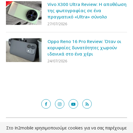
Vivo X300 Ultra Review: Η αποθέωση
της φωτογραφίας σε ένα
πραγματικό «Ultra» σύνολο
27/07/2026
Oppo Reno 16 Pro Review: Όταν οι
κορυφαίες δυνατότητες χωρούν
ιδανικά στο ένα χέρι
24/07/2026
@2018 - in2mobile.gr. All Right Reserved. Designed and developed by
Στο In2mobile xρησιμοποιούμε cookies για να σας παρέχουμε
mcde.gr