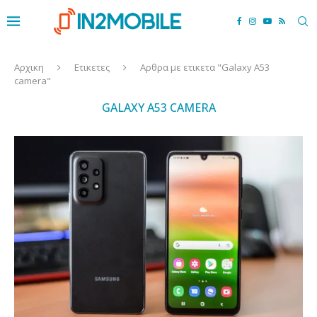
Αρχικη
Ετικετες
Αρθρα με ετικετα "Galaxy A53
camera"
GALAXY A53 CAMERA