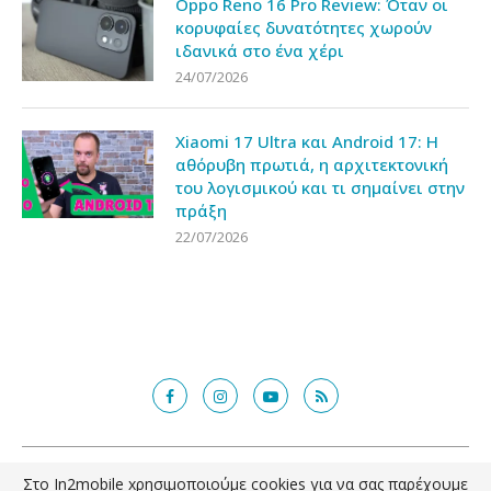
Oppo Reno 16 Pro Review: Όταν οι
κορυφαίες δυνατότητες χωρούν
ιδανικά στο ένα χέρι
24/07/2026
Xiaomi 17 Ultra και Android 17: Η
αθόρυβη πρωτιά, η αρχιτεκτονική
του λογισμικού και τι σημαίνει στην
πράξη
22/07/2026
@2018 - in2mobile.gr. All Right Reserved. Designed and developed by
Στο In2mobile xρησιμοποιούμε cookies για να σας παρέχουμε