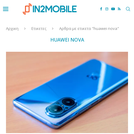
Αρχικη
Ετικετες
Αρθρα με ετικετα "huawei nova"
HUAWEI NOVA