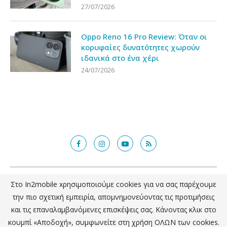
27/07/2026
Oppo Reno 16 Pro Review: Όταν οι
κορυφαίες δυνατότητες χωρούν
ιδανικά στο ένα χέρι
24/07/2026
@2018 - in2mobile.gr. All Right Reserved. Designed and developed by
Στο In2mobile xρησιμοποιούμε cookies για να σας παρέχουμε
mcde.gr
την πιο σχετική εμπειρία, απομνημονεύοντας τις προτιμήσεις
και τις επαναλαμβανόμενες επισκέψεις σας. Κάνοντας κλικ στο
ΕΠΙΣΤΡΟΦΗ ΣΤΗΝ ΚΟΡΥΦΗ
κουμπί «Αποδοχή», συμφωνείτε στη χρήση ΟΛΩΝ των cookies.