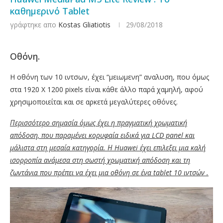
καθημερινό Tablet
γράφτηκε απο
Kostas Gliatiotis
29/08/2018
Οθόνη.
Η οθόνη των 10 ιντσων, έχει “μειωμενη” αναλυση, που όμως
στα 1920 X 1200 pixels είναι κάθε άλλο παρά χαμηλή, αφού
χρησιμοποιείται και σε αρκετά μεγαλύτερες οθόνες.
Περισσότερο σημασία όμως έχει η πραγματική χρωματική
απόδοση, που παραμένει κορυφαία ειδικά για LCD panel και
μάλιστα στη μεσαία κατηγορία. Η Huawei έχει επιλεξει μια καλή
ισορροπία ανάμεσα στη σωστή χρωματική απόδοση και τη
ζωντάνια που πρέπει να έχει μια οθόνη σε ένα tablet 10 ιντσών .