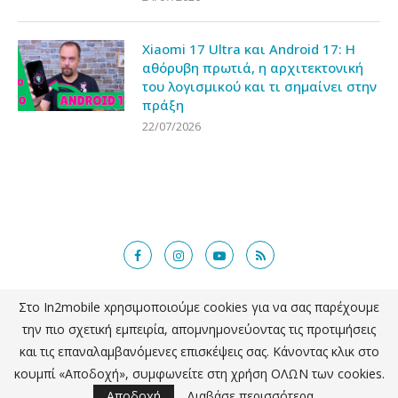
Xiaomi 17 Ultra και Android 17: Η
αθόρυβη πρωτιά, η αρχιτεκτονική
του λογισμικού και τι σημαίνει στην
πράξη
22/07/2026
Στο In2mobile xρησιμοποιούμε cookies για να σας παρέχουμε
@2018 - in2mobile.gr. All Right Reserved. Designed and developed by
την πιο σχετική εμπειρία, απομνημονεύοντας τις προτιμήσεις
mcde.gr
και τις επαναλαμβανόμενες επισκέψεις σας. Κάνοντας κλικ στο
κουμπί «Αποδοχή», συμφωνείτε στη χρήση ΟΛΩΝ των cookies.
ΕΠΙΣΤΡΟΦΗ ΣΤΗΝ ΚΟΡΥΦΗ
Αποδοχή
Διαβάσε περισσότερα