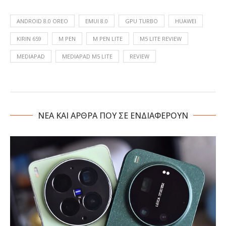
ANDROID 8.0 OREO
EMUI 8.0
GPU TURBO
HUAWEI
KIRIN 659
M PEN
M PEN LITE
M5 LITE REVIEW
MEDIAPAD
MEDIAPAD M5 LITE
REVIEW
NΕΑ ΚΑΙ ΑΡΘΡΑ ΠΟΥ ΣΕ ΕΝΔΙΑΦΕΡΟΥΝ