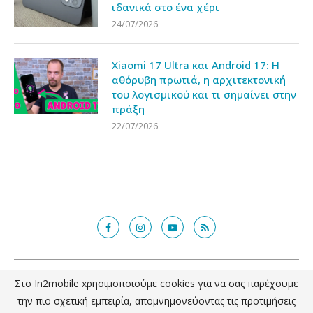
ιδανικά στο ένα χέρι
24/07/2026
Xiaomi 17 Ultra και Android 17: Η
αθόρυβη πρωτιά, η αρχιτεκτονική
του λογισμικού και τι σημαίνει στην
πράξη
22/07/2026
@2018 - in2mobile.gr. All Right Reserved. Designed and developed by
Στο In2mobile xρησιμοποιούμε cookies για να σας παρέχουμε
mcde.gr
την πιο σχετική εμπειρία, απομνημονεύοντας τις προτιμήσεις