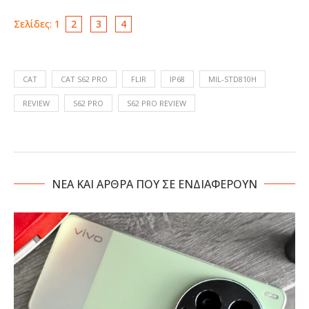
Σελίδες:
1
2
3
4
CAT
CAT S62 PRO
FLIR
IP68
MIL-STD810H
REVIEW
S62 PRO
S62 PRO REVIEW
NΕΑ ΚΑΙ ΑΡΘΡΑ ΠΟΥ ΣΕ ΕΝΔΙΑΦΕΡΟΥΝ