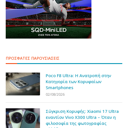
ΠΡΟΣΦΑΤΕΣ ΠΑΡΟΥΣΙΑΣΕΙΣ
Poco F8 Ultra: Η Ανατροπή στην
Κατηγορία των Κορυφαίων
Smartphones
02/08/2026
Σύγκριση Κορυφής: Xiaomi 17 Ultra
εναντίον Vivo X300 Ultra – Όταν η
φιλοσοφία της φωτογραφίας