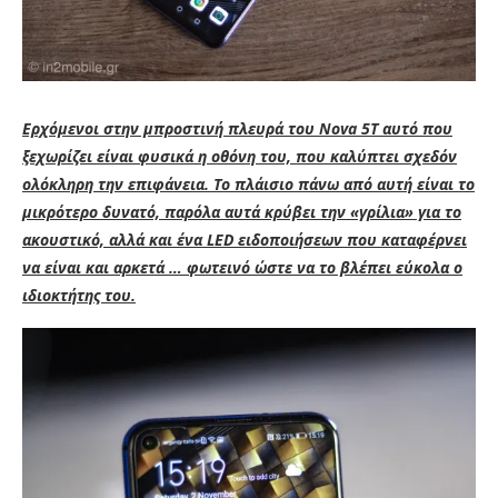
Ερχόμενοι στην μπροστινή πλευρά του Nova 5T αυτό που
ξεχωρίζει είναι φυσικά η οθόνη του, που καλύπτει σχεδόν
ολόκληρη την επιφάνεια. Το πλάισιο πάνω από αυτή είναι το
μικρότερο δυνατό, παρόλα αυτά κρύβει την «γρίλια» για το
ακουστικό, αλλά και ένα LED ειδοποιήσεων που καταφέρνει
να είναι και αρκετά … φωτεινό ώστε να το βλέπει εύκολα ο
ιδιοκτήτης του.