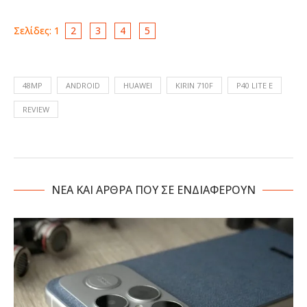
Σελίδες:
1
2
3
4
5
48MP
ANDROID
HUAWEI
KIRIN 710F
P40 LITE E
REVIEW
NΕΑ ΚΑΙ ΑΡΘΡΑ ΠΟΥ ΣΕ ΕΝΔΙΑΦΕΡΟΥΝ