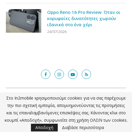
Oppo Reno 16 Pro Review: Όταν οι
κορυφαίες δυνατότητες χωρούν
ιδανικά στο ένα χέρι
24/07/2026
@2018 - in2mobile.gr. All Right Reserved. Designed and developed by
Στο In2mobile xρησιμοποιούμε cookies για να σας παρέχουμε
mcde.gr
την πιο σχετική εμπειρία, απομνημονεύοντας τις προτιμήσεις
και τις επαναλαμβανόμενες επισκέψεις σας. Κάνοντας κλικ στο
ΕΠΙΣΤΡΟΦΗ ΣΤΗΝ ΚΟΡΥΦΗ
κουμπί «Αποδοχή», συμφωνείτε στη χρήση ΟΛΩΝ των cookies.
Αποδοχή
Διαβάσε περισσότερα