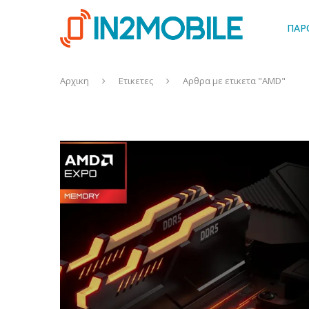
ΠΑΡ
Αρχικη
Ετικετες
Αρθρα με ετικετα "AMD"