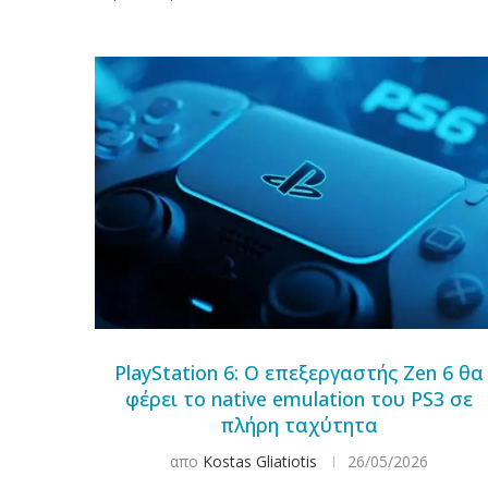
PlayStation 6: Ο επεξεργαστής Zen 6 θα
φέρει το native emulation του PS3 σε
πλήρη ταχύτητα
απο
Kostas Gliatiotis
26/05/2026