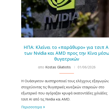
ΗΠΑ: Κλείνει το «παράθυρο» για τσιπ A
των Nvidia και AMD προς την Κίνα μέσ
θυγατρικών
απο
Kostas Gliatiotis
01/06/2026
Η Ουάσιγκτον αυστηροποιεί τους ελέγχους εξαγωγών
στοχεύοντας τις θυγατρικές κινεζικών εταιρειών στο
εξωτερικό που αγόραζαν κρυφά εκατοντάδες χιλιάδες
τσιπ AI από τις Nvidia και AMD.
Περισσοτερα