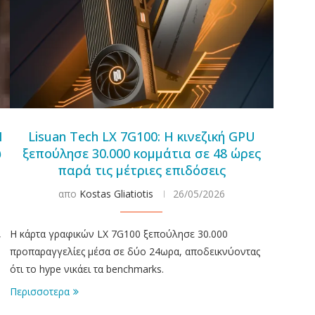
I
Lisuan Tech LX 7G100: Η κινεζική GPU
ω
ξεπούλησε 30.000 κομμάτια σε 48 ώρες
παρά τις μέτριες επιδόσεις
απο
Kostas Gliatiotis
26/05/2026
,
Η κάρτα γραφικών LX 7G100 ξεπούλησε 30.000
προπαραγγελίες μέσα σε δύο 24ωρα, αποδεικνύοντας
ότι το hype νικάει τα benchmarks.
Περισσοτερα