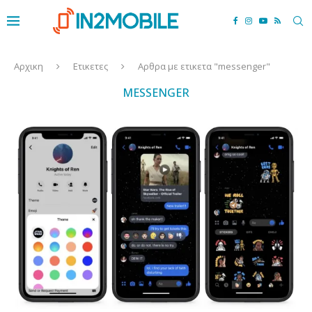
Αρχικη
Ετικετες
Αρθρα με ετικετα "messenger"
MESSENGER