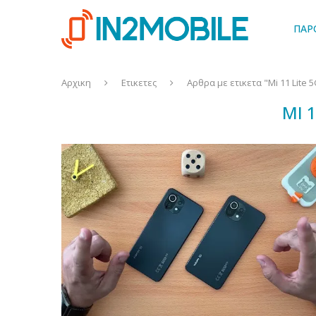
ΠΑΡ
Αρχικη
Ετικετες
Αρθρα με ετικετα "Mi 11 Lite 
MI 1