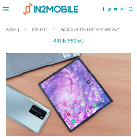
Αρχικη
Ετικετες
Αρθρα με ετικετα "kirin 990 5G"
KIRIN 990 5G