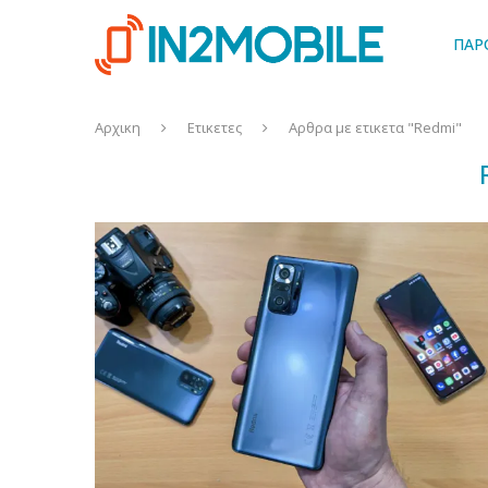
ΠΑΡ
Αρχικη
Ετικετες
Αρθρα με ετικετα "Redmi"