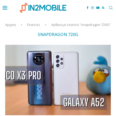
Αρχικη
Ετικετες
Αρθρα με ετικετα "snapdragon 720G"
SNAPDRAGON 720G