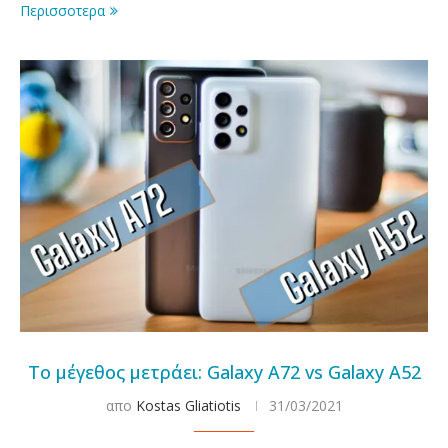
Περισσοτερα
Το μέγεθος μετράει: Galaxy A72 vs Galaxy A52
απο
Kostas Gliatiotis
31/03/2021